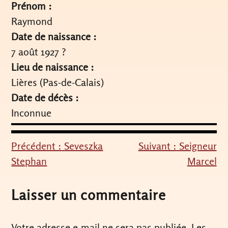
Prénom :
Raymond
Date de naissance :
7 août 1927 ?
Lieu de naissance :
Lières (Pas-de-Calais)
Date de décès :
Inconnue
Précédent :
Seveszka
Suivant :
Seigneur
Navigation
Stephan
Marcel
de
l’article
Laisser un commentaire
Votre adresse e-mail ne sera pas publiée.
Les