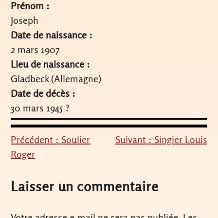
Prénom :
Joseph
Date de naissance :
2 mars 1907
Lieu de naissance :
Gladbeck (Allemagne)
Date de décès :
30 mars 1945 ?
Précédent :
Soulier
Suivant :
Singier Louis
Navigation
Roger
de
l’article
Laisser un commentaire
Votre adresse e-mail ne sera pas publiée.
Les