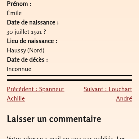
Prénom :
Émile
Date de naissance :
30 juillet 1921 ?
Lieu de naissance :
Haussy (Nord)
Date de décès :
Inconnue
Précédent :
Spanneut
Suivant :
Louchart
Navigation
Achille
André
de
l’article
Laisser un commentaire
Votre adresse e-mail ne sera pas publiée.
Les