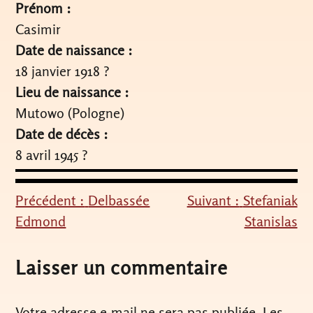
Prénom :
Casimir
Date de naissance :
18 janvier 1918 ?
Lieu de naissance :
Mutowo (Pologne)
Date de décès :
8 avril 1945 ?
Précédent :
Delbassée
Suivant :
Stefaniak
Navigation
Edmond
Stanislas
de
l’article
Laisser un commentaire
Votre adresse e-mail ne sera pas publiée.
Les