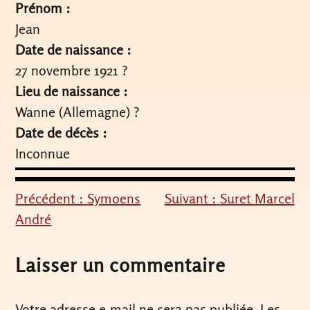
Prénom :
Jean
Date de naissance :
27 novembre 1921 ?
Lieu de naissance :
Wanne (Allemagne) ?
Date de décès :
Inconnue
Précédent :
Symoens
Suivant :
Suret Marcel
Navigation
André
de
l’article
Laisser un commentaire
Votre adresse e-mail ne sera pas publiée.
Les