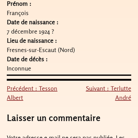
Prénom :
François
Date de naissance :
7 décembre 1924 ?
Lieu de naissance :
Fresnes-sur-Escaut (Nord)
Date de décès :
Inconnue
Précédent :
Tesson
Suivant :
Terlutte
Navigation
Albert
André
de
l’article
Laisser un commentaire
Votre adresse e-mail ne sera pas publiée.
Les