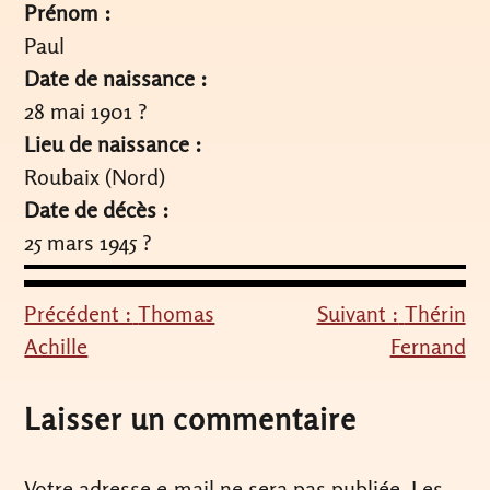
Prénom :
Paul
Date de naissance :
28 mai 1901 ?
Lieu de naissance :
Roubaix (Nord)
Date de décès :
25 mars 1945 ?
Précédent :
Thomas
Suivant :
Thérin
Navigation
Achille
Fernand
de
l’article
Laisser un commentaire
Votre adresse e-mail ne sera pas publiée.
Les