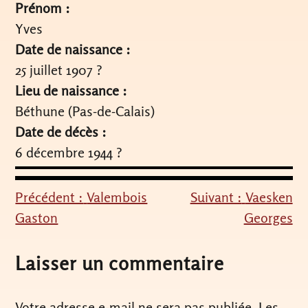
Prénom :
Yves
Date de naissance :
25 juillet 1907 ?
Lieu de naissance :
Béthune (Pas-de-Calais)
Date de décès :
6 décembre 1944 ?
Précédent :
Valembois
Suivant :
Vaesken
Navigation
Gaston
Georges
de
l’article
Laisser un commentaire
Votre adresse e-mail ne sera pas publiée.
Les