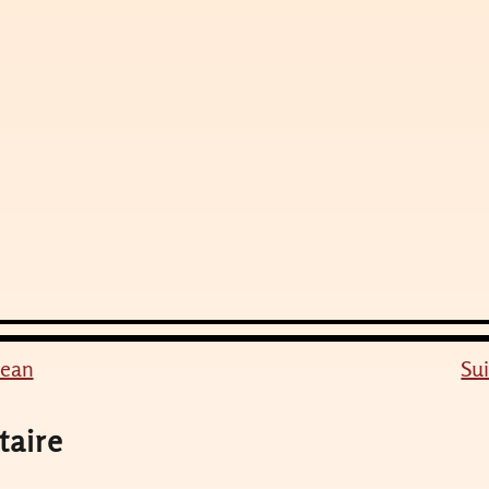
Jean
Sui
taire