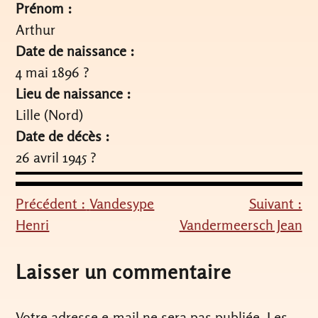
Prénom :
Arthur
Date de naissance :
4 mai 1896 ?
Lieu de naissance :
Lille (Nord)
Date de décès :
26 avril 1945 ?
Précédent :
Vandesype
Suivant :
Navigation
Henri
Vandermeersch Jean
de
l’article
Laisser un commentaire
Votre adresse e-mail ne sera pas publiée.
Les