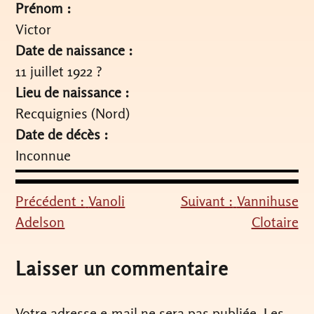
Prénom :
Victor
Date de naissance :
11 juillet 1922 ?
Lieu de naissance :
Recquignies (Nord)
Date de décès :
Inconnue
Précédent :
Vanoli
Suivant :
Vannihuse
Navigation
Adelson
Clotaire
de
l’article
Laisser un commentaire
Votre adresse e-mail ne sera pas publiée.
Les