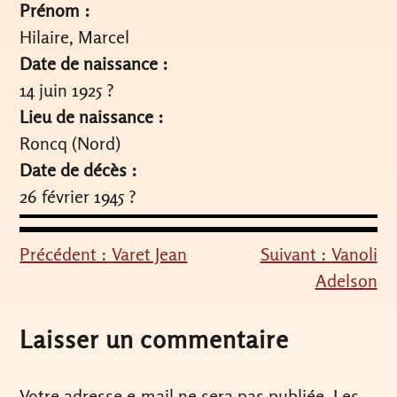
Prénom :
Hilaire, Marcel
Date de naissance :
14 juin 1925 ?
Lieu de naissance :
Roncq (Nord)
Date de décès :
26 février 1945 ?
Précédent :
Varet Jean
Suivant :
Vanoli
Navigation
Adelson
de
l’article
Laisser un commentaire
Votre adresse e-mail ne sera pas publiée.
Les