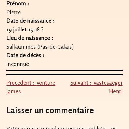
Prénom :
Pierre
Date de naissance :
19 juillet 1908 ?
Lieu de naissance :
Sallaumines (Pas-de-Calais)
Date de décès :
Inconnue
Précédent :
Venture
Suivant :
Vastesaeger
Navigation
James
Henri
de
l’article
Laisser un commentaire
Votre adresse e-mail ne sera pas publiée.
Les