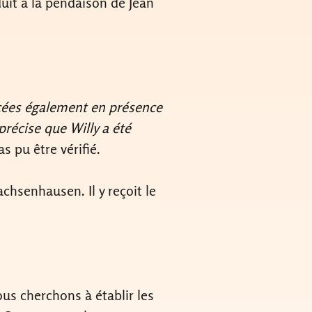
duit à la pendaison de Jean
ncées également en présence
récise que Willy a été
s pu être vérifié.
chsenhausen. Il y reçoit le
us cherchons à établir les