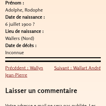
Prénom :
Adolphe, Rodophe
Date de naissance :
6 juillet 1900 ?
Lieu de naissance :
Wallers (Nord)
Date de décès :
Inconnue
Précédent :
Wallyn
Suivant :
Wallart André
Navigation
Jean-Pierre
de
l’article
Laisser un commentaire
Votre adresse e-mail ne sera pas publiée.
Les