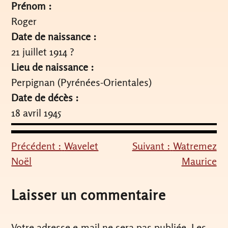
Prénom :
Roger
Date de naissance :
21 juillet 1914 ?
Lieu de naissance :
Perpignan (Pyrénées-Orientales)
Date de décès :
18 avril 1945
Précédent :
Wavelet
Suivant :
Watremez
Navigation
Noël
Maurice
de
l’article
Laisser un commentaire
Votre adresse e-mail ne sera pas publiée.
Les