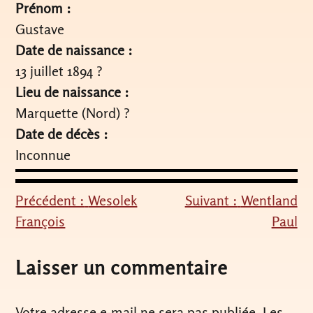
Prénom :
Gustave
Date de naissance :
13 juillet 1894 ?
Lieu de naissance :
Marquette (Nord) ?
Date de décès :
Inconnue
Précédent :
Wesolek
Suivant :
Wentland
Navigation
François
Paul
de
l’article
Laisser un commentaire
Votre adresse e-mail ne sera pas publiée.
Les