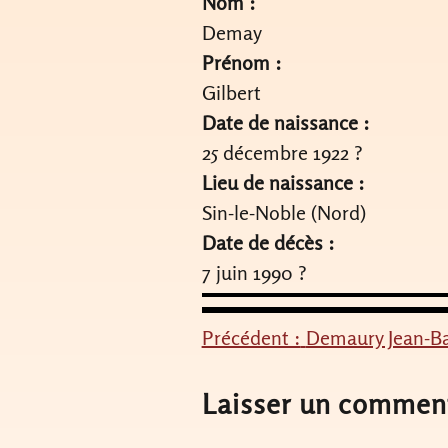
Nom :
Demay
Prénom :
Gilbert
Date de naissance :
25 décembre 1922 ?
Lieu de naissance :
Sin-le-Noble (Nord)
Date de décès :
7 juin 1990 ?
Précédent :
Demaury Jean-Ba
Navigation
de
Laisser un commen
l’article