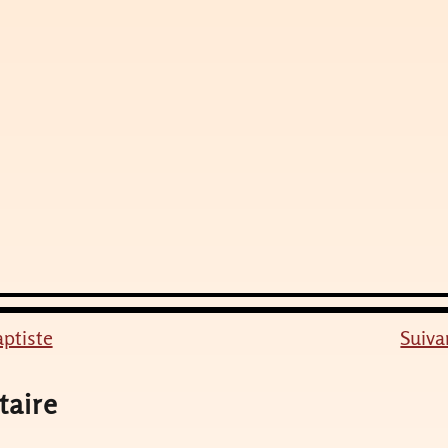
ptiste
Suiva
taire