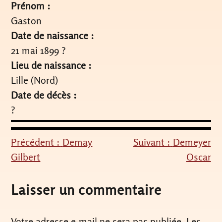
Prénom :
Gaston
Date de naissance :
21 mai 1899 ?
Lieu de naissance :
Lille (Nord)
Date de décès :
?
Précédent :
Demay
Suivant :
Demeyer
Navigation
Gilbert
Oscar
de
l’article
Laisser un commentaire
Votre adresse e-mail ne sera pas publiée.
Les