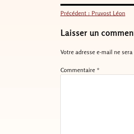
Précédent :
Pruvost Léon
Navigation
de
Laisser un commen
l’article
Votre adresse e-mail ne sera
Commentaire
*