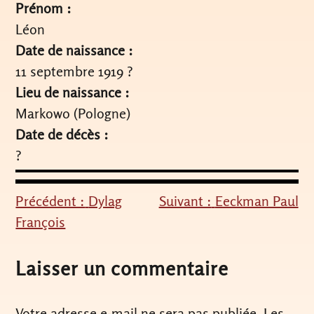
Prénom :
Léon
Date de naissance :
11 septembre 1919 ?
Lieu de naissance :
Markowo (Pologne)
Date de décès :
?
Précédent :
Dylag
Suivant :
Eeckman Paul
Navigation
François
de
l’article
Laisser un commentaire
Votre adresse e-mail ne sera pas publiée.
Les