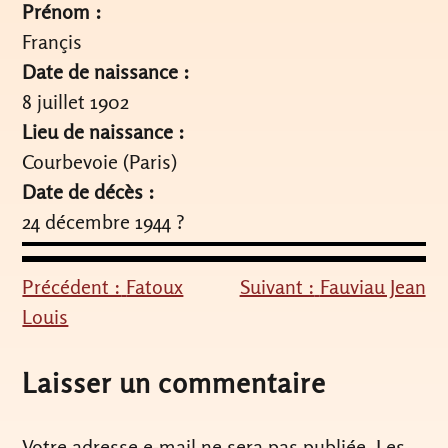
Prénom :
Françis
Date de naissance :
8 juillet 1902
Lieu de naissance :
Courbevoie (Paris)
Date de décès :
24 décembre 1944 ?
Précédent :
Fatoux
Suivant :
Fauviau Jean
Navigation
Louis
de
l’article
Laisser un commentaire
Votre adresse e-mail ne sera pas publiée.
Les