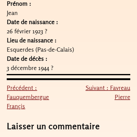
Prénom :
Jean
Date de naissance :
26 février 1923 ?
Lieu de naissance :
Esquerdes (Pas-de-Calais)
Date de décès :
3 décembre 1944 ?
Précédent :
Suivant :
Favreau
Navigation
Fauquembergue
Pierre
de
Françis
l’article
Laisser un commentaire