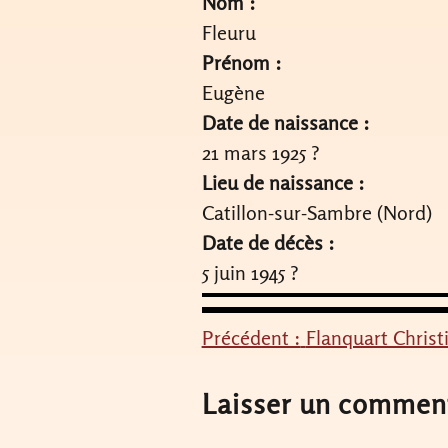
Nom :
Fleuru
Prénom :
Eugène
Date de naissance :
21 mars 1925 ?
Lieu de naissance :
Catillon-sur-Sambre (Nord)
Date de décès :
5 juin 1945 ?
Précédent :
Flanquart Christ
Navigation
de
Laisser un commen
l’article