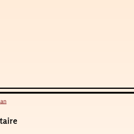
ian
taire