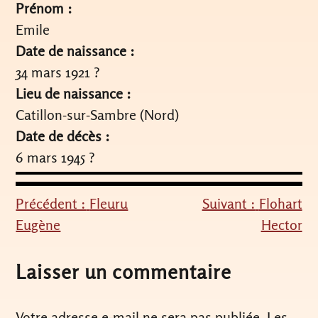
Prénom :
Emile
Date de naissance :
34 mars 1921 ?
Lieu de naissance :
Catillon-sur-Sambre (Nord)
Date de décès :
6 mars 1945 ?
Précédent :
Fleuru
Suivant :
Flohart
Navigation
Eugène
Hector
de
l’article
Laisser un commentaire
Votre adresse e-mail ne sera pas publiée.
Les