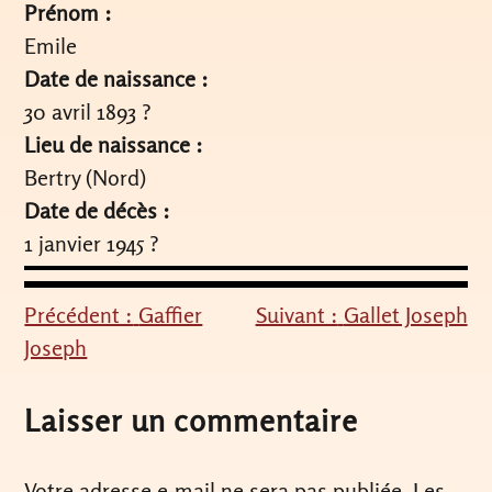
Prénom :
Emile
Date de naissance :
30 avril 1893 ?
Lieu de naissance :
Bertry (Nord)
Date de décès :
1 janvier 1945 ?
Précédent :
Gaffier
Suivant :
Gallet Joseph
Navigation
Joseph
de
l’article
Laisser un commentaire
Votre adresse e-mail ne sera pas publiée.
Les