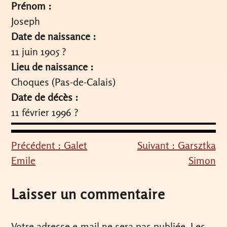
Prénom :
Joseph
Date de naissance :
11 juin 1905 ?
Lieu de naissance :
Choques (Pas-de-Calais)
Date de décès :
11 février 1996 ?
Précédent :
Galet
Suivant :
Garsztka
Navigation
Emile
Simon
de
l’article
Laisser un commentaire
Votre adresse e-mail ne sera pas publiée.
Les