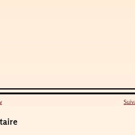
v
Suiv
taire