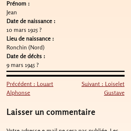
Prénom :
Jean
Date de naissance :
10 mars 1925 ?
Lieu de naissance :
Ronchin (Nord)
Date de décès :
9 mars 1945 ?
Précédent :
Louart
Suivant :
Loiselet
Navigation
Alphonse
Gustave
de
l’article
Laisser un commentaire
Votre adresse e-mail ne sera pas publiée.
Les