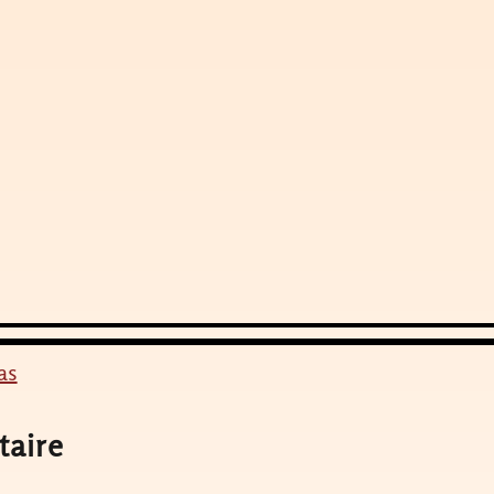
as
taire