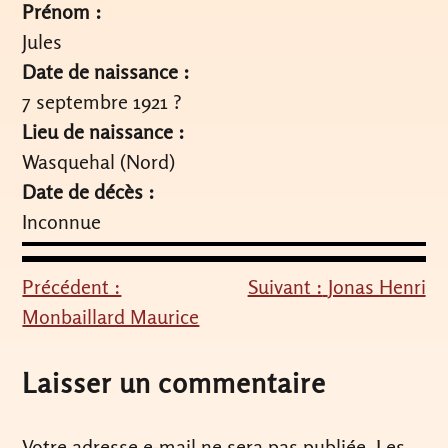
Prénom :
Jules
Date de naissance :
7 septembre 1921 ?
Lieu de naissance :
Wasquehal (Nord)
Date de décès :
Inconnue
Précédent :
Suivant :
Jonas Henri
Navigation
Monbaillard Maurice
de
l’article
Laisser un commentaire
Votre adresse e-mail ne sera pas publiée.
Les