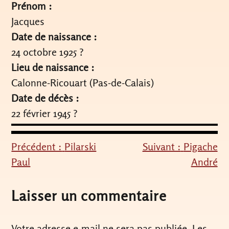
Prénom :
Jacques
Date de naissance :
24 octobre 1925 ?
Lieu de naissance :
Calonne-Ricouart (Pas-de-Calais)
Date de décès :
22 février 1945 ?
Précédent :
Pilarski
Suivant :
Pigache
Navigation
Paul
André
de
l’article
Laisser un commentaire
Votre adresse e-mail ne sera pas publiée.
Les