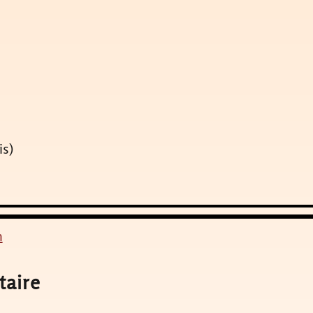
is)
n
taire