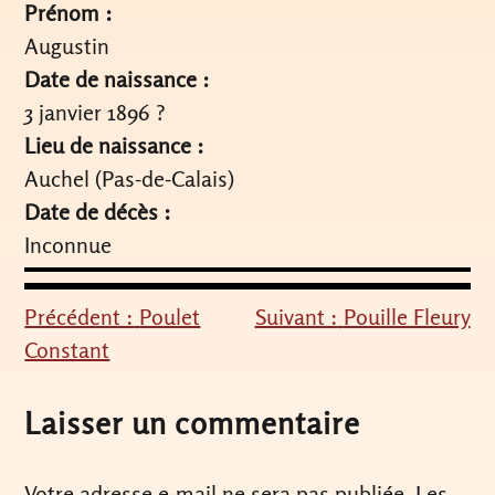
Prénom :
Augustin
Date de naissance :
3 janvier 1896 ?
Lieu de naissance :
Auchel (Pas-de-Calais)
Date de décès :
Inconnue
Précédent :
Poulet
Suivant :
Pouille Fleury
Navigation
Constant
de
l’article
Laisser un commentaire
Votre adresse e-mail ne sera pas publiée.
Les