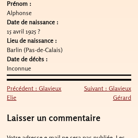
Prénom :
Alphonse
Date de naissance :
15 avril 1925 ?
Lieu de naissance :
Barlin (Pas-de-Calais)
Date de décès :
Inconnue
Précédent :
Glavieux
Suivant :
Glavieux
Navigation
Elie
Gérard
de
l’article
Laisser un commentaire
Votre adresse e-mail ne sera pas publiée.
Les