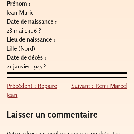
Prénom :
Jean-Marie
Date de naissance :
28 mai 1906 ?
Lieu de naissance :
Lille (Nord)
Date de décès :
21 janvier 1945 ?
Précédent :
Repaire
Suivant :
Remi Marcel
Navigation
Jean
de
l’article
Laisser un commentaire
Votre adresse e-mail ne sera pas publiée.
Les