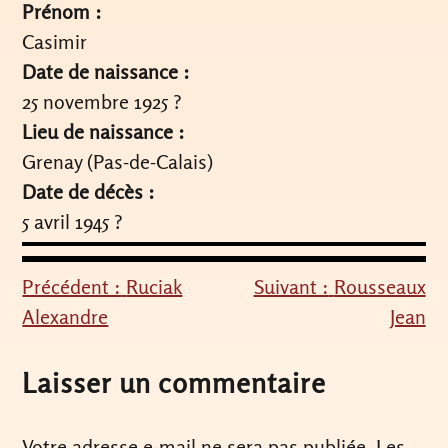
Prénom :
Casimir
Date de naissance :
25 novembre 1925 ?
Lieu de naissance :
Grenay (Pas-de-Calais)
Date de décès :
5 avril 1945 ?
Précédent :
Ruciak
Suivant :
Rousseaux
Navigation
Alexandre
Jean
de
l’article
Laisser un commentaire
Votre adresse e-mail ne sera pas publiée.
Les