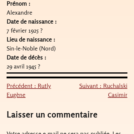
Prénom :
Alexandre
Date de naissance :
7 février 1925 ?
Lieu de naissance :
Sin-le-Noble (Nord)
Date de décès :
29 avril 1945 ?
Précédent :
Rutly
Suivant :
Ruchalski
Navigation
Eugène
Casimir
de
l’article
Laisser un commentaire
Votre adresse e-mail ne sera pas publiée.
Les